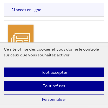
accès en ligne
Ce site utilise des cookies et vous donne le contrôle
sur ceux que vous souhaitez activer
ARTICLE
Tout accepter
Le tourisme urbain, entre
fragilités et atouts
Tout refuser
Caisse des Dépôts,
Editeur
- Localtis
- 07/04/2023
Personnaliser
Un récent podcast de France urbaine a mis en