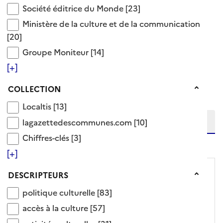
Société éditrice du Monde
Société éditrice du Monde
[23]
Voir aussi
Ministère de la culture et de la communication
Ministère de la culture et de la communication
politique de la ville
[20]
99 Documents disponibles dans cette catégorie
Groupe Moniteur
Groupe Moniteur
[14]
[+]
Ajouter le résultat au panier
Tris disponibles (Ouverture d'une modale)
Collection
COLLECTION
Affiner la recherche
Etendre la recherche sur
Localtis
Localtis
[13]
lagazettedescommunes.com
lagazettedescommunes.com
[10]
Chiffres-clés
Chiffres-clés
[3]
niveau(x) vers le bas
[+]
Descripteurs
DESCRIPTEURS
politique culturelle
politique culturelle
[83]
accès à la culture
accès à la culture
[57]