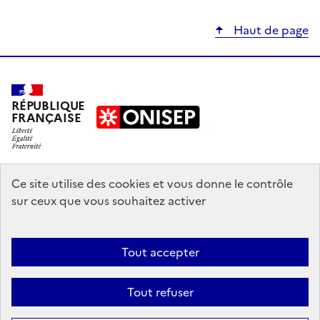
Haut de page
RÉPUBLIQUE
FRANÇAISE
education.gouv.fr
Ce site utilise des cookies et vous donne le contrôle
sur ceux que vous souhaitez activer
enseignementsup-recherche.gouv.fr
onisep.fr
Tout accepter
Mentions légales
Données personnelles
Plan du site
Contact
Tout refuser
Accessibilité : partiellement conforme