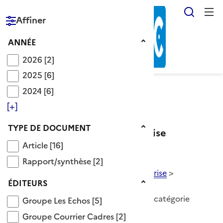
Reche
Affiner
RÉPUBLIQUE
FRANÇAISE
Année
ANNÉE
2026
2026
[2]
2025
2025
[6]
2024
2024
[6]
Voir le fil d’Ariane
[+]
Type de document
TYPE DE DOCUMENT
Catégorie culture de l'entreprise
Article
Article
[16]
Rapport/synthèse
Descripteurs OnisepDoc
>
Rapport/synthèse
[2]
Données socio-économiques
>
entreprise
>
Éditeurs
ÉDITEURS
culture de l'entreprise
18 Documents disponibles dans cette catégorie
Groupe Les Echos
Groupe Les Echos
[5]
Groupe Courrier Cadres
Groupe Courrier Cadres
[2]