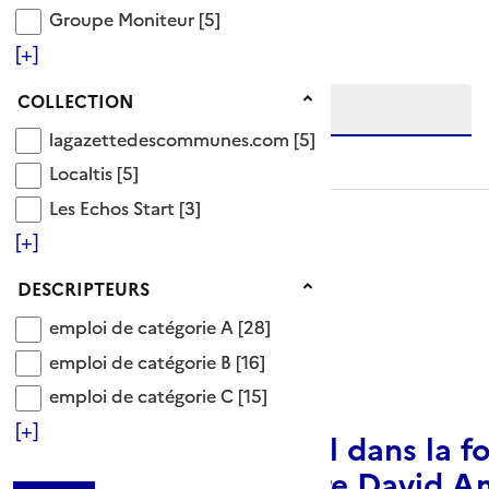
Ajouter le résultat au panier
Groupe Moniteur
Groupe Moniteur
[5]
Tris disponibles (Ouverture d'une modale)
Affiner la recherche
[+]
Etendre la recherche sur
Collection
COLLECTION
lagazettedescommunes.com
lagazettedescommunes.com
[5]
niveau(x) vers le bas
Localtis
Localtis
[5]
Les Echos Start
Les Echos Start
[3]
[+]
Descripteurs
DESCRIPTEURS
emploi de catégorie A
emploi de catégorie A
[28]
emploi de catégorie B
emploi de catégorie B
[16]
ARTICLE
emploi de catégorie C
emploi de catégorie C
[15]
[+]
Rendez-vous salarial dans la f
publique : le ministre David Am