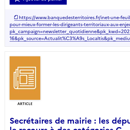
https://www.banquedesterritoires.fr/inet-une-feui
pour-mieux-former-les-dirigeants-territoriaux-aux-enj
pk_campaign=newsletter_quotidienne&pk_kwd=2023
16&pk_source=Actualit%C3%A9s_Localtis&pk_mediu
ARTICLE
Secrétaires de mairie : les d