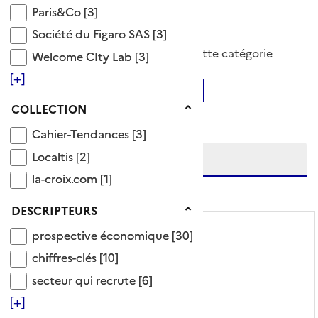
Paris&Co
Paris&Co
[3]
Société du Figaro SAS
prévision économique
Société du Figaro SAS
[3]
30 Documents disponibles dans cette catégorie
Welcome CIty Lab
Welcome CIty Lab
[3]
[+]
Ajouter le résultat au panier
Tris disponibles (Ouverture d'une modale)
Collection
COLLECTION
Affiner la recherche
Cahier-Tendances
Etendre la recherche sur
Cahier-Tendances
[3]
Localtis
Localtis
[2]
la-croix.com
la-croix.com
[1]
niveau(x) vers le bas
Descripteurs
DESCRIPTEURS
prospective économique
prospective économique
[30]
chiffres-clés
chiffres-clés
[10]
secteur qui recrute
secteur qui recrute
[6]
[+]