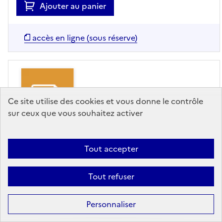
Ajouter au panier
accès en ligne (sous réserve)
Ce site utilise des cookies et vous donne le contrôle
sur ceux que vous souhaitez activer
Tout accepter
RAPPORT/SYNTHÈSE
Quels métiers en 2030 ?
Tout refuser
DARES (Direction de l'animation de la recherche,
Personnaliser
des études et des statistiques),
Editeur
-