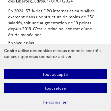
des Libertés),
Editeur
- 01/07/2024
En 2024, 57 % des DPO internes et mutualisés
exercent dans une structure de moins de 250
salariés, soit une augmentation de 19 points
depuis 2019. C’est le principal constat d'une
étude menée par...
En savoir plus...
Ce site utilise des cookies et vous donne le contrôle
Ajouter au panier
sur ceux que vous souhaitez activer
PDF
Tout accepter
accès en ligne
Tout refuser
Personnaliser