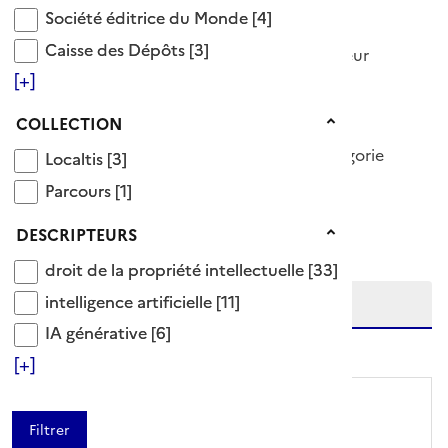
Synonyme(s)
Société éditrice du Monde
Société éditrice du Monde
[4]
Caisse des Dépôts
Caisse des Dépôts
[3]
droit des données personnelles droit d'auteur
Voir aussi
[+]
information communication
Collection
COLLECTION
34 Documents disponibles dans cette catégorie
Localtis
Localtis
[3]
Parcours
Parcours
[1]
Ajouter le résultat au panier
Tris disponibles (Ouverture d'une modale)
Descripteurs
DESCRIPTEURS
Affiner la recherche
droit de la propriété intellectuelle
Etendre la recherche sur
droit de la propriété intellectuelle
[33]
intelligence artificielle
intelligence artificielle
[11]
IA générative
IA générative
[6]
niveau(x) vers le bas
[+]